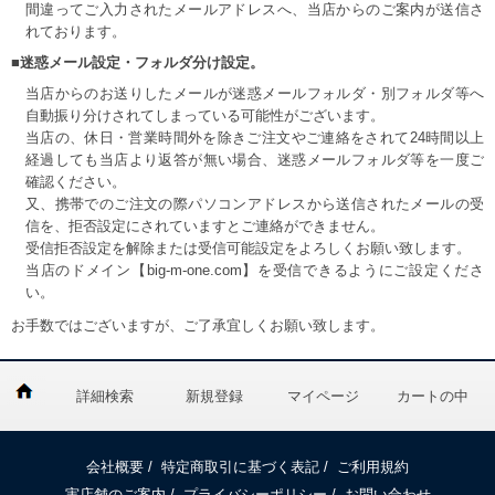
間違ってご入力されたメールアドレスへ、当店からのご案内が送信さ
れております。
■迷惑メール設定・フォルダ分け設定。
当店からのお送りしたメールが迷惑メールフォルダ・別フォルダ等へ
自動振り分けされてしまっている可能性がございます。
当店の、休日・営業時間外を除きご注文やご連絡をされて24時間以上
経過しても当店より返答が無い場合、迷惑メールフォルダ等を一度ご
確認ください。
又、携帯でのご注文の際パソコンアドレスから送信されたメールの受
信を、拒否設定にされていますとご連絡ができません。
受信拒否設定を解除または受信可能設定をよろしくお願い致します。
当店のドメイン【big-m-one.com】を受信できるようにご設定くださ
い。
お手数ではございますが、ご了承宜しくお願い致します。
詳細検索
新規登録
マイページ
カートの中
会社概要
/
特定商取引に基づく表記
/
ご利用規約
実店舗のご案内
/
プライバシーポリシー
/
お問い合わせ