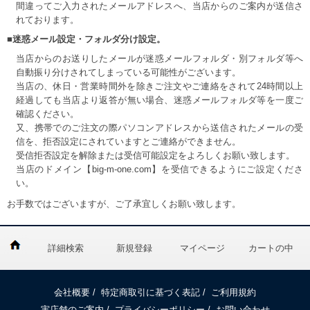
間違ってご入力されたメールアドレスへ、当店からのご案内が送信さ
れております。
■迷惑メール設定・フォルダ分け設定。
当店からのお送りしたメールが迷惑メールフォルダ・別フォルダ等へ
自動振り分けされてしまっている可能性がございます。
当店の、休日・営業時間外を除きご注文やご連絡をされて24時間以上
経過しても当店より返答が無い場合、迷惑メールフォルダ等を一度ご
確認ください。
又、携帯でのご注文の際パソコンアドレスから送信されたメールの受
信を、拒否設定にされていますとご連絡ができません。
受信拒否設定を解除または受信可能設定をよろしくお願い致します。
当店のドメイン【big-m-one.com】を受信できるようにご設定くださ
い。
お手数ではございますが、ご了承宜しくお願い致します。
詳細検索
新規登録
マイページ
カートの中
会社概要
/
特定商取引に基づく表記
/
ご利用規約
実店舗のご案内
/
プライバシーポリシー
/
お問い合わせ