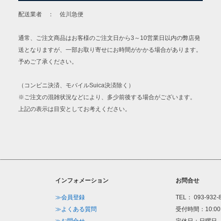
配送業者 ： 佐川急便
通常、ご注文商品はお客様のご注文日から3～10営業日以内の弊店発
送となりますが、一部お取り寄せにお時間がかかる場合があります。
予めご了承ください。
（コンビニ決済、モバイルSuica決済除く）
※ご注文の混雑状況などにより、多少前後する場合がございます。
上記の表示は目安としてお考えください。
インフォメーション
お問合せ
≫会員登録
TEL： 093-932-
≫よくある質問
受付時間：10:00
≫お問合せ
定休日：日曜日