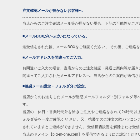
注文確認メールが届かないお客様へ
当店からのご注文確認メール等が届かない場合、下記の可能性がござ
■メールBOXがいっぱいになっている。
送受信をされた後、メールBOXをご確認ください。 その後、ご連絡
■メールアドレスを間違ってご入力。
お間違いご入力の場合、当店からのご注文確認・発送ご案内等が届き
間違ってご入力されたメールアドレスへ、当店からのご案内が送信さ
■迷惑メール設定・フォルダ分け設定。
当店からのお送りしたメールが迷惑メールフォルダ・別フォルダ等
す。
当店の、休日・営業時間外を除きご注文やご連絡をされて24時間以
ォルダ等を一度ご確認くだ さい。又、携帯でのご注文の際パソコン
されていますとご連絡ができません。 受信拒否設定を解除または受
当店のドメイン【big-m-one.com】を受信できるようにご設定くださ