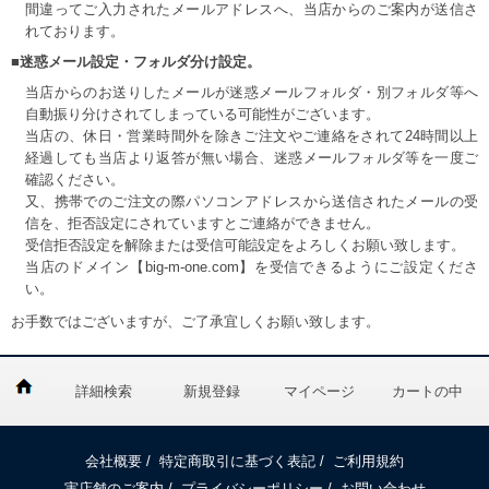
間違ってご入力されたメールアドレスへ、当店からのご案内が送信さ
れております。
■迷惑メール設定・フォルダ分け設定。
当店からのお送りしたメールが迷惑メールフォルダ・別フォルダ等へ
自動振り分けされてしまっている可能性がございます。
当店の、休日・営業時間外を除きご注文やご連絡をされて24時間以上
経過しても当店より返答が無い場合、迷惑メールフォルダ等を一度ご
確認ください。
又、携帯でのご注文の際パソコンアドレスから送信されたメールの受
信を、拒否設定にされていますとご連絡ができません。
受信拒否設定を解除または受信可能設定をよろしくお願い致します。
当店のドメイン【big-m-one.com】を受信できるようにご設定くださ
い。
お手数ではございますが、ご了承宜しくお願い致します。
詳細検索
新規登録
マイページ
カートの中
会社概要
/
特定商取引に基づく表記
/
ご利用規約
実店舗のご案内
/
プライバシーポリシー
/
お問い合わせ