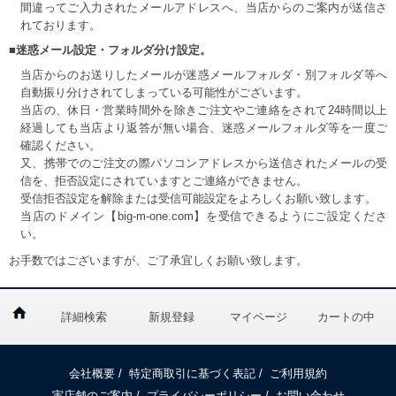
間違ってご入力されたメールアドレスへ、当店からのご案内が送信さ
れております。
■迷惑メール設定・フォルダ分け設定。
当店からのお送りしたメールが迷惑メールフォルダ・別フォルダ等へ
自動振り分けされてしまっている可能性がございます。
当店の、休日・営業時間外を除きご注文やご連絡をされて24時間以上
経過しても当店より返答が無い場合、迷惑メールフォルダ等を一度ご
確認ください。
又、携帯でのご注文の際パソコンアドレスから送信されたメールの受
信を、拒否設定にされていますとご連絡ができません。
受信拒否設定を解除または受信可能設定をよろしくお願い致します。
当店のドメイン【big-m-one.com】を受信できるようにご設定くださ
い。
お手数ではございますが、ご了承宜しくお願い致します。
詳細検索
新規登録
マイページ
カートの中
会社概要
/
特定商取引に基づく表記
/
ご利用規約
実店舗のご案内
/
プライバシーポリシー
/
お問い合わせ