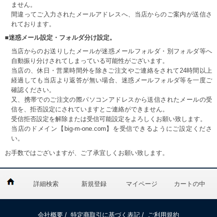
ません。
間違ってご入力されたメールアドレスへ、当店からのご案内が送信さ
れております。
■迷惑メール設定・フォルダ分け設定。
当店からのお送りしたメールが迷惑メールフォルダ・別フォルダ等へ
自動振り分けされてしまっている可能性がございます。
当店の、休日・営業時間外を除きご注文やご連絡をされて24時間以上
経過しても当店より返答が無い場合、迷惑メールフォルダ等を一度ご
確認ください。
又、携帯でのご注文の際パソコンアドレスから送信されたメールの受
信を、拒否設定にされていますとご連絡ができません。
受信拒否設定を解除または受信可能設定をよろしくお願い致します。
当店のドメイン【big-m-one.com】を受信できるようにご設定くださ
い。
お手数ではございますが、ご了承宜しくお願い致します。
詳細検索
新規登録
マイページ
カートの中
会社概要
/
特定商取引に基づく表記
/
ご利用規約