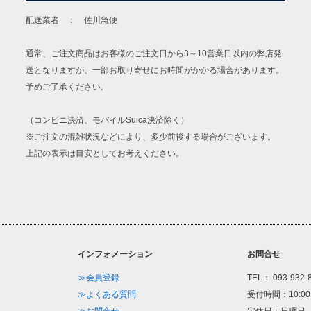
配送業者 ： 佐川急便
通常、ご注文商品はお客様のご注文日から3～10営業日以内の弊店発
送となりますが、一部お取り寄せにお時間がかかる場合があります。
予めご了承ください。
（コンビニ決済、モバイルSuica決済除く）
※ご注文の混雑状況などにより、多少前後する場合がございます。
上記の表示は目安としてお考えください。
インフォメーション
お問合せ
≫会員登録
TEL： 093-932-
≫よくある質問
受付時間：10:00
≫お問合せ
定休日：日曜日