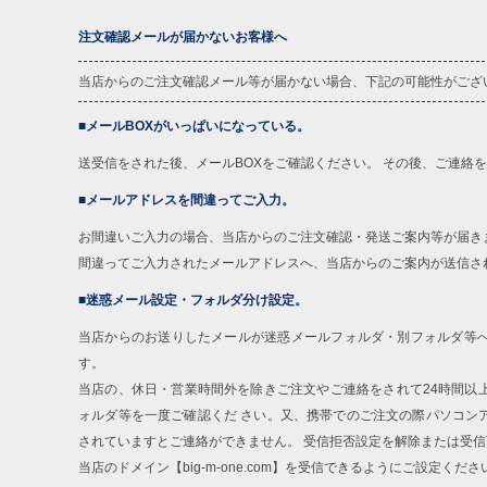
注文確認メールが届かないお客様へ
当店からのご注文確認メール等が届かない場合、下記の可能性がござ
■メールBOXがいっぱいになっている。
送受信をされた後、メールBOXをご確認ください。 その後、ご連絡
■メールアドレスを間違ってご入力。
お間違いご入力の場合、当店からのご注文確認・発送ご案内等が届き
間違ってご入力されたメールアドレスへ、当店からのご案内が送信さ
■迷惑メール設定・フォルダ分け設定。
当店からのお送りしたメールが迷惑メールフォルダ・別フォルダ等
す。
当店の、休日・営業時間外を除きご注文やご連絡をされて24時間以
ォルダ等を一度ご確認くだ さい。又、携帯でのご注文の際パソコン
されていますとご連絡ができません。 受信拒否設定を解除または受
当店のドメイン【big-m-one.com】を受信できるようにご設定くださ