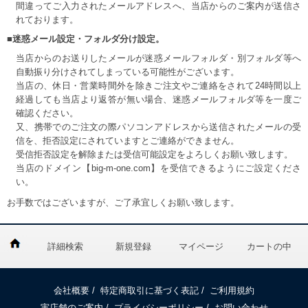
間違ってご入力されたメールアドレスへ、当店からのご案内が送信さ
れております。
■迷惑メール設定・フォルダ分け設定。
当店からのお送りしたメールが迷惑メールフォルダ・別フォルダ等へ
自動振り分けされてしまっている可能性がございます。
当店の、休日・営業時間外を除きご注文やご連絡をされて24時間以上
経過しても当店より返答が無い場合、迷惑メールフォルダ等を一度ご
確認ください。
又、携帯でのご注文の際パソコンアドレスから送信されたメールの受
信を、拒否設定にされていますとご連絡ができません。
受信拒否設定を解除または受信可能設定をよろしくお願い致します。
当店のドメイン【big-m-one.com】を受信できるようにご設定くださ
い。
お手数ではございますが、ご了承宜しくお願い致します。
詳細検索
新規登録
マイページ
カートの中
会社概要
/
特定商取引に基づく表記
/
ご利用規約
実店舗のご案内
/
プライバシーポリシー
/
お問い合わせ