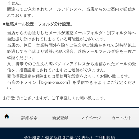
ません。
間違ってご入力されたメールアドレスへ、当店からのご案内が送信さ
れております。
■迷惑メール設定・フォルダ分け設定。
当店からのお送りしたメールが迷惑メールフォルダ・別フォルダ等へ
自動振り分けされてしまっている可能性がございます。
当店の、休日・営業時間外を除きご注文やご連絡をされて24時間以上
経過しても当店より返答が無い場合、迷惑メールフォルダ等を一度ご
確認ください。
又、携帯でのご注文の際パソコンアドレスから送信されたメールの受
信を、拒否設定にされていますとご連絡ができません。
受信拒否設定を解除または受信可能設定をよろしくお願い致します。
当店のドメイン【big-m-one.com】を受信できるようにご設定くださ
い。
お手数ではございますが、ご了承宜しくお願い致します。
詳細検索
新規登録
マイページ
カートの中
会社概要
/
特定商取引に基づく表記
/
ご利用規約