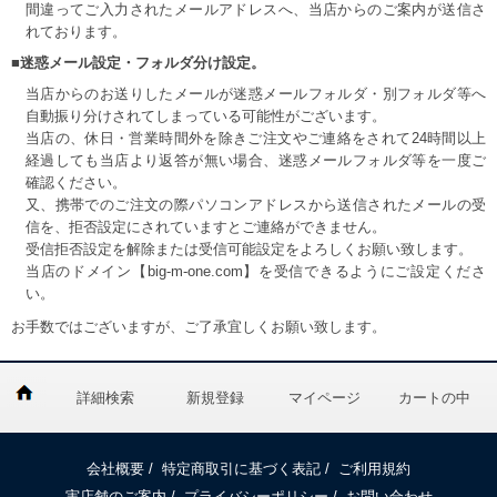
間違ってご入力されたメールアドレスへ、当店からのご案内が送信さ
れております。
■迷惑メール設定・フォルダ分け設定。
当店からのお送りしたメールが迷惑メールフォルダ・別フォルダ等へ
自動振り分けされてしまっている可能性がございます。
当店の、休日・営業時間外を除きご注文やご連絡をされて24時間以上
経過しても当店より返答が無い場合、迷惑メールフォルダ等を一度ご
確認ください。
又、携帯でのご注文の際パソコンアドレスから送信されたメールの受
信を、拒否設定にされていますとご連絡ができません。
受信拒否設定を解除または受信可能設定をよろしくお願い致します。
当店のドメイン【big-m-one.com】を受信できるようにご設定くださ
い。
お手数ではございますが、ご了承宜しくお願い致します。
詳細検索
新規登録
マイページ
カートの中
会社概要
/
特定商取引に基づく表記
/
ご利用規約
実店舗のご案内
/
プライバシーポリシー
/
お問い合わせ