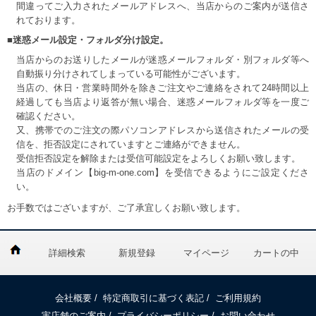
間違ってご入力されたメールアドレスへ、当店からのご案内が送信さ
れております。
■迷惑メール設定・フォルダ分け設定。
当店からのお送りしたメールが迷惑メールフォルダ・別フォルダ等へ
自動振り分けされてしまっている可能性がございます。
当店の、休日・営業時間外を除きご注文やご連絡をされて24時間以上
経過しても当店より返答が無い場合、迷惑メールフォルダ等を一度ご
確認ください。
又、携帯でのご注文の際パソコンアドレスから送信されたメールの受
信を、拒否設定にされていますとご連絡ができません。
受信拒否設定を解除または受信可能設定をよろしくお願い致します。
当店のドメイン【big-m-one.com】を受信できるようにご設定くださ
い。
お手数ではございますが、ご了承宜しくお願い致します。
詳細検索
新規登録
マイページ
カートの中
会社概要
/
特定商取引に基づく表記
/
ご利用規約
実店舗のご案内
/
プライバシーポリシー
/
お問い合わせ