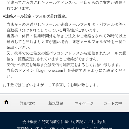
間違ってご入力されたメールアドレスへ、当店からのご案内が送信さ
れております。
■迷惑メール設定・フォルダ分け設定。
当店からのお送りしたメールが迷惑メールフォルダ・別フォルダ等へ
自動振り分けされてしまっている可能性がございます。
当店の、休日・営業時間外を除きご注文やご連絡をされて24時間以上
経過しても当店より返答が無い場合、迷惑メールフォルダ等を一度ご
確認ください。
又、携帯でのご注文の際パソコンアドレスから送信されたメールの受
信を、拒否設定にされていますとご連絡ができません。
受信拒否設定を解除または受信可能設定をよろしくお願い致します。
当店のドメイン【big-m-one.com】を受信できるようにご設定くださ
い。
お手数ではございますが、ご了承宜しくお願い致します。
詳細検索
新規登録
マイページ
カートの中
会社概要
/
特定商取引に基づく表記
/
ご利用規約
実店舗のご案内
/
プライバシーポリシー
/
お問い合わせ