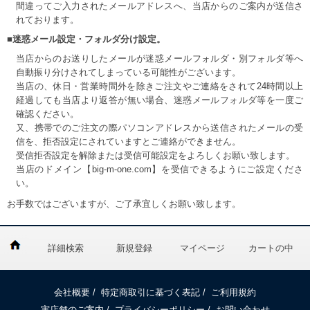
間違ってご入力されたメールアドレスへ、当店からのご案内が送信さ
れております。
■迷惑メール設定・フォルダ分け設定。
当店からのお送りしたメールが迷惑メールフォルダ・別フォルダ等へ
自動振り分けされてしまっている可能性がございます。
当店の、休日・営業時間外を除きご注文やご連絡をされて24時間以上
経過しても当店より返答が無い場合、迷惑メールフォルダ等を一度ご
確認ください。
又、携帯でのご注文の際パソコンアドレスから送信されたメールの受
信を、拒否設定にされていますとご連絡ができません。
受信拒否設定を解除または受信可能設定をよろしくお願い致します。
当店のドメイン【big-m-one.com】を受信できるようにご設定くださ
い。
お手数ではございますが、ご了承宜しくお願い致します。
詳細検索
新規登録
マイページ
カートの中
会社概要
/
特定商取引に基づく表記
/
ご利用規約
実店舗のご案内
/
プライバシーポリシー
/
お問い合わせ