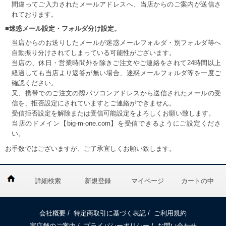
間違ってご入力されたメールアドレスへ、当店からのご案内が送信さ
れております。
■迷惑メール設定・フォルダ分け設定。
当店からのお送りしたメールが迷惑メールフォルダ・別フォルダ等へ
自動振り分けされてしまっている可能性がございます。
当店の、休日・営業時間外を除きご注文やご連絡をされて24時間以上
経過しても当店より返答が無い場合、迷惑メールフォルダ等を一度ご
確認ください。
又、携帯でのご注文の際パソコンアドレスから送信されたメールの受
信を、拒否設定にされていますとご連絡ができません。
受信拒否設定を解除または受信可能設定をよろしくお願い致します。
当店のドメイン【big-m-one.com】を受信できるようにご設定くださ
い。
お手数ではございますが、ご了承宜しくお願い致します。
詳細検索
新規登録
マイページ
カートの中
会社概要
/
特定商取引に基づく表記
/
ご利用規約
実店舗のご案内
/
プライバシーポリシー
/
お問い合わせ