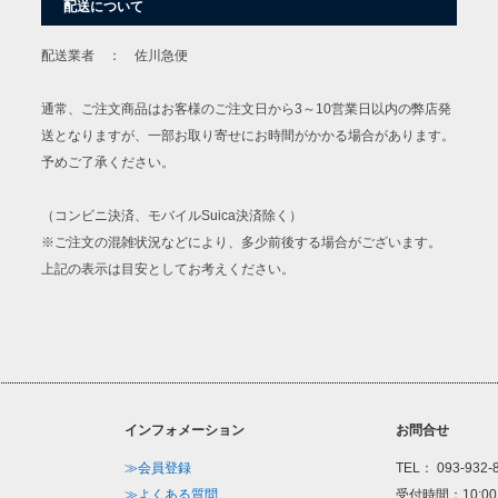
配送について
配送業者 ： 佐川急便
通常、ご注文商品はお客様のご注文日から3～10営業日以内の弊店発
送となりますが、一部お取り寄せにお時間がかかる場合があります。
予めご了承ください。
（コンビニ決済、モバイルSuica決済除く）
※ご注文の混雑状況などにより、多少前後する場合がございます。
上記の表示は目安としてお考えください。
インフォメーション
お問合せ
≫会員登録
TEL： 093-932-
≫よくある質問
受付時間：10:00