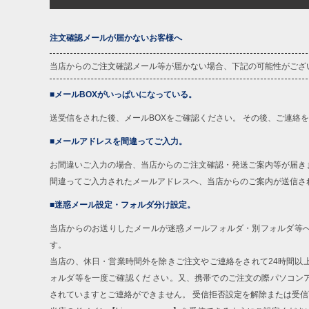
注文確認メールが届かないお客様へ
当店からのご注文確認メール等が届かない場合、下記の可能性がござ
■メールBOXがいっぱいになっている。
送受信をされた後、メールBOXをご確認ください。 その後、ご連絡
■メールアドレスを間違ってご入力。
お間違いご入力の場合、当店からのご注文確認・発送ご案内等が届き
間違ってご入力されたメールアドレスへ、当店からのご案内が送信さ
■迷惑メール設定・フォルダ分け設定。
当店からのお送りしたメールが迷惑メールフォルダ・別フォルダ等
す。
当店の、休日・営業時間外を除きご注文やご連絡をされて24時間以
ォルダ等を一度ご確認くだ さい。又、携帯でのご注文の際パソコン
されていますとご連絡ができません。 受信拒否設定を解除または受