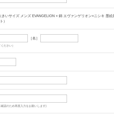
大きいサイズ メンズ EVANGELION × 錦 エヴァンゲリオン×ニシキ 墨絵
イト）
［名］
てください）
ス確認のため再度入力をお願いします)