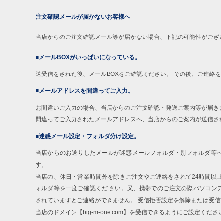
注文確認メールが届かないお客様へ
当店からのご注文確認メール等が届かない場合、下記の可能性がござ
■メールBOXがいっぱいになっている。
送受信をされた後、メールBOXをご確認ください。 その後、ご連絡
■メールアドレスを間違ってご入力。
お間違いご入力の場合、当店からのご注文確認・発送ご案内等が届き
間違ってご入力されたメールアドレスへ、当店からのご案内が送信さ
■迷惑メール設定・フォルダ分け設定。
当店からのお送りしたメールが迷惑メールフォルダ・別フォルダ等
す。
当店の、休日・営業時間外を除きご注文やご連絡をされて24時間以
ォルダ等を一度ご確認くだ さい。又、携帯でのご注文の際パソコン
されていますとご連絡ができません。 受信拒否設定を解除または受
当店のドメイン【big-m-one.com】を受信できるようにご設定くださ