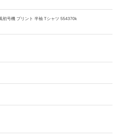
風初号機 プリント 半袖 Tシャツ 554370k