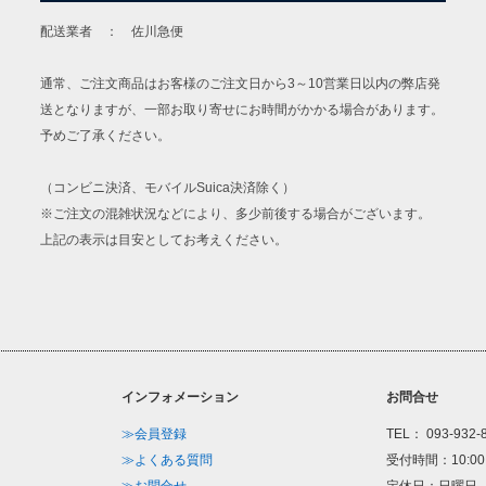
配送業者 ： 佐川急便
通常、ご注文商品はお客様のご注文日から3～10営業日以内の弊店発
送となりますが、一部お取り寄せにお時間がかかる場合があります。
予めご了承ください。
（コンビニ決済、モバイルSuica決済除く）
※ご注文の混雑状況などにより、多少前後する場合がございます。
上記の表示は目安としてお考えください。
インフォメーション
お問合せ
≫会員登録
TEL： 093-932-
≫よくある質問
受付時間：10:00
≫お問合せ
定休日：日曜日