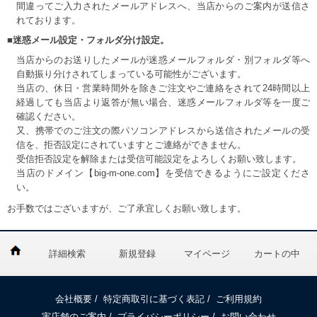
間違ってご入力されたメールアドレスへ、当店からのご案内が送信さ
れております。
■迷惑メール設定・フォルダ分け設定。
当店からのお送りしたメールが迷惑メールフォルダ・別フォルダ等へ
自動振り分けされてしまっている可能性がございます。
当店の、休日・営業時間外を除きご注文やご連絡をされて24時間以上
経過しても当店より返答が無い場合、迷惑メールフォルダ等を一度ご
確認ください。
又、携帯でのご注文の際パソコンアドレスから送信されたメールの受
信を、拒否設定にされていますとご連絡ができません。
受信拒否設定を解除または受信可能設定をよろしくお願い致します。
当店のドメイン【big-m-one.com】を受信できるようにご設定くださ
い。
お手数ではございますが、ご了承宜しくお願い致します。
詳細検索
新規登録
マイページ
カートの中
会社概要
/
特定商取引に基づく表記
/
ご利用規約
実店舗のご案内
/
プライバシーポリシー
/
お問い合わせ