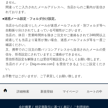
ません。
間違ってご入力されたメールアドレスへ、当店からのご案内が送信さ
れております。
■迷惑メール設定・フォルダ分け設定。
当店からのお送りしたメールが迷惑メールフォルダ・別フォルダ等へ
自動振り分けされてしまっている可能性がございます。
当店の、休日・営業時間外を除きご注文やご連絡をされて24時間以上
経過しても当店より返答が無い場合、迷惑メールフォルダ等を一度ご
確認ください。
又、携帯でのご注文の際パソコンアドレスから送信されたメールの受
信を、拒否設定にされていますとご連絡ができません。
受信拒否設定を解除または受信可能設定をよろしくお願い致します。
当店のドメイン【big-m-one.com】を受信できるようにご設定くださ
い。
お手数ではございますが、ご了承宜しくお願い致します。
詳細検索
新規登録
マイページ
カートの中
会社概要
/
特定商取引に基づく表記
/
ご利用規約