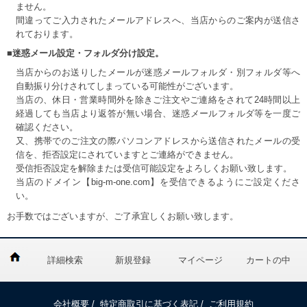
ません。
間違ってご入力されたメールアドレスへ、当店からのご案内が送信さ
れております。
■迷惑メール設定・フォルダ分け設定。
当店からのお送りしたメールが迷惑メールフォルダ・別フォルダ等へ
自動振り分けされてしまっている可能性がございます。
当店の、休日・営業時間外を除きご注文やご連絡をされて24時間以上
経過しても当店より返答が無い場合、迷惑メールフォルダ等を一度ご
確認ください。
又、携帯でのご注文の際パソコンアドレスから送信されたメールの受
信を、拒否設定にされていますとご連絡ができません。
受信拒否設定を解除または受信可能設定をよろしくお願い致します。
当店のドメイン【big-m-one.com】を受信できるようにご設定くださ
い。
お手数ではございますが、ご了承宜しくお願い致します。
詳細検索
新規登録
マイページ
カートの中
会社概要
/
特定商取引に基づく表記
/
ご利用規約