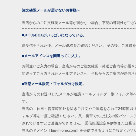
注文確認メールが届かないお客様へ
当店からのご注文確認メール等が届かない場合、下記の可能性がござ
■メールBOXがいっぱいになっている。
送受信をされた後、メールBOXをご確認ください。 その後、ご連絡
■メールアドレスを間違ってご入力。
お間違いご入力の場合、当店からのご注文確認・発送ご案内等が届き
間違ってご入力されたメールアドレスへ、当店からのご案内が送信さ
■迷惑メール設定・フォルダ分け設定。
当店からのお送りしたメールが迷惑メールフォルダ・別フォルダ等
す。
当店の、休日・営業時間外を除きご注文やご連絡をされて24時間以
ォルダ等を一度ご確認くだ さい。又、携帯でのご注文の際パソコン
されていますとご連絡ができません。 受信拒否設定を解除または受
当店のドメイン【big-m-one.com】を受信できるようにご設定くださ