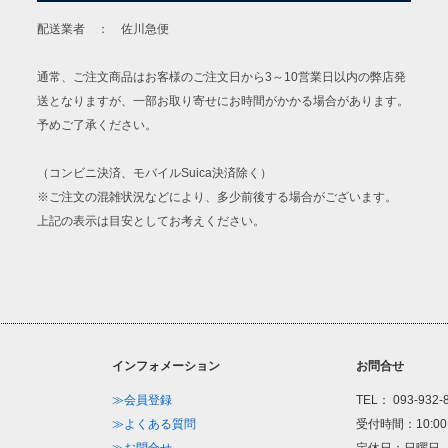
配送業者 ： 佐川急便
通常、ご注文商品はお客様のご注文日から3～10営業日以内の弊店発
送となりますが、一部お取り寄せにお時間がかかる場合があります。
予めご了承ください。
（コンビニ決済、モバイルSuica決済除く）
※ご注文の混雑状況などにより、多少前後する場合がございます。
上記の表示は目安としてお考えください。
インフォメーション
お問合せ
≫会員登録
TEL： 093-932-
≫よくある質問
受付時間：10:00
≫お問合せ
定休日：日曜日