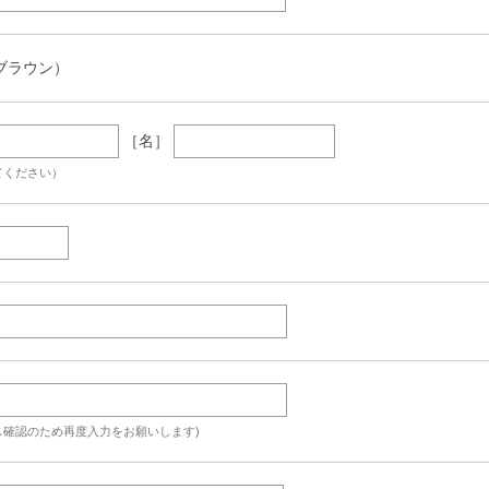
ブラウン）
［名］
てください）
ス確認のため再度入力をお願いします)