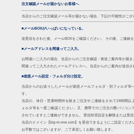
注文確認メールが届かないお客様へ
当店からのご注文確認メール等が届かない場合、下記の可能性がござ
■メールBOXがいっぱいになっている。
送受信をされた後、メールBOXをご確認ください。 その後、ご連絡
■メールアドレスを間違ってご入力。
お間違いご入力の場合、当店からのご注文確認・発送ご案内等が届き
間違ってご入力されたメールアドレスへ、当店からのご案内が送信さ
■迷惑メール設定・フォルダ分け設定。
当店からのお送りしたメールが迷惑メールフォルダ・別フォルダ等
す。
当店の、休日・営業時間外を除きご注文やご連絡をされて24時間以
ォルダ等を一度ご確認くだ さい。又、携帯でのご注文の際パソコン
されていますとご連絡ができません。 受信拒否設定を解除または受
当店のドメイン【big-m-one.com】を受信できるようにご設定くださ
お手数ではございますが、ご了承宜しくお願い致します。