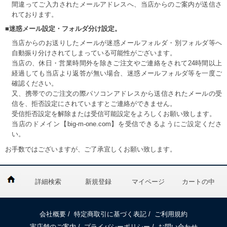
間違ってご入力されたメールアドレスへ、当店からのご案内が送信さ
れております。
■迷惑メール設定・フォルダ分け設定。
当店からのお送りしたメールが迷惑メールフォルダ・別フォルダ等へ
自動振り分けされてしまっている可能性がございます。
当店の、休日・営業時間外を除きご注文やご連絡をされて24時間以上
経過しても当店より返答が無い場合、迷惑メールフォルダ等を一度ご
確認ください。
又、携帯でのご注文の際パソコンアドレスから送信されたメールの受
信を、拒否設定にされていますとご連絡ができません。
受信拒否設定を解除または受信可能設定をよろしくお願い致します。
当店のドメイン【big-m-one.com】を受信できるようにご設定くださ
い。
お手数ではございますが、ご了承宜しくお願い致します。
詳細検索
新規登録
マイページ
カートの中
会社概要
/
特定商取引に基づく表記
/
ご利用規約
実店舗のご案内
/
プライバシーポリシー
/
お問い合わせ