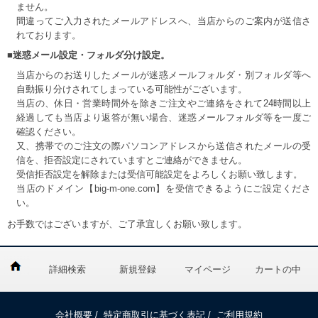
ません。
間違ってご入力されたメールアドレスへ、当店からのご案内が送信さ
れております。
■迷惑メール設定・フォルダ分け設定。
当店からのお送りしたメールが迷惑メールフォルダ・別フォルダ等へ
自動振り分けされてしまっている可能性がございます。
当店の、休日・営業時間外を除きご注文やご連絡をされて24時間以上
経過しても当店より返答が無い場合、迷惑メールフォルダ等を一度ご
確認ください。
又、携帯でのご注文の際パソコンアドレスから送信されたメールの受
信を、拒否設定にされていますとご連絡ができません。
受信拒否設定を解除または受信可能設定をよろしくお願い致します。
当店のドメイン【big-m-one.com】を受信できるようにご設定くださ
い。
お手数ではございますが、ご了承宜しくお願い致します。
詳細検索
新規登録
マイページ
カートの中
会社概要
/
特定商取引に基づく表記
/
ご利用規約