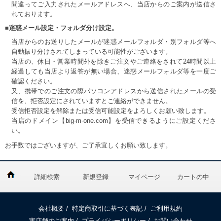
間違ってご入力されたメールアドレスへ、当店からのご案内が送信さ
れております。
■迷惑メール設定・フォルダ分け設定。
当店からのお送りしたメールが迷惑メールフォルダ・別フォルダ等へ
自動振り分けされてしまっている可能性がございます。
当店の、休日・営業時間外を除きご注文やご連絡をされて24時間以上
経過しても当店より返答が無い場合、迷惑メールフォルダ等を一度ご
確認ください。
又、携帯でのご注文の際パソコンアドレスから送信されたメールの受
信を、拒否設定にされていますとご連絡ができません。
受信拒否設定を解除または受信可能設定をよろしくお願い致します。
当店のドメイン【big-m-one.com】を受信できるようにご設定くださ
い。
お手数ではございますが、ご了承宜しくお願い致します。
詳細検索
新規登録
マイページ
カートの中
会社概要
/
特定商取引に基づく表記
/
ご利用規約
実店舗のご案内
/
プライバシーポリシー
/
お問い合わせ