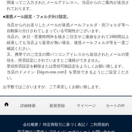
間違ってご入力されたメールアドレスへ、当店からのご案内が送信さ
れております。
■迷惑メール設定・フォルダ分け設定。
当店からのお送りしたメールが迷惑メールフォルダ・別フォルダ等へ
自動振り分けされてしまっている可能性がございます。
当店の、休日・営業時間外を除きご注文やご連絡をされて24時間以上
経過しても当店より返答が無い場合、迷惑メールフォルダ等を一度ご
確認ください。
又、携帯でのご注文の際パソコンアドレスから送信されたメールの受
信を、拒否設定にされていますとご連絡ができません。
受信拒否設定を解除または受信可能設定をよろしくお願い致します。
当店のドメイン【big-m-one.com】を受信できるようにご設定くださ
い。
お手数ではございますが、ご了承宜しくお願い致します。
詳細検索
新規登録
マイページ
カートの中
会社概要
/
特定商取引に基づく表記
/
ご利用規約
実店舗のご案内
/
プライバシーポリシー
/
お問い合わせ