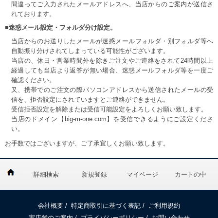
間違ってご入力されたメールアドレスへ、当店からのご案内が送信さ
れております。
■迷惑メール設定・フォルダ分け設定。
当店からのお送りしたメールが迷惑メールフォルダ・別フォルダ等へ
自動振り分けされてしまっている可能性がございます。
当店の、休日・営業時間外を除きご注文やご連絡をされて24時間以上
経過しても当店より返答が無い場合、迷惑メールフォルダ等を一度ご
確認ください。
又、携帯でのご注文の際パソコンアドレスから送信されたメールの受
信を、拒否設定にされていますとご連絡ができません。
受信拒否設定を解除または受信可能設定をよろしくお願い致します。
当店のドメイン【big-m-one.com】を受信できるようにご設定くださ
い。
お手数ではございますが、ご了承宜しくお願い致します。
詳細検索
新規登録
マイページ
カートの中
会社概要
/
特定商取引に基づく表記
/
ご利用規約
実店舗のご案内
/
プライバシーポリシー
/
お問い合わせ