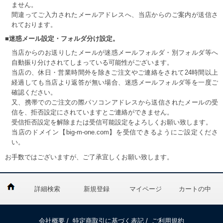
ません。
間違ってご入力されたメールアドレスへ、当店からのご案内が送信さ
れております。
■迷惑メール設定・フォルダ分け設定。
当店からのお送りしたメールが迷惑メールフォルダ・別フォルダ等へ
自動振り分けされてしまっている可能性がございます。
当店の、休日・営業時間外を除きご注文やご連絡をされて24時間以上
経過しても当店より返答が無い場合、迷惑メールフォルダ等を一度ご
確認ください。
又、携帯でのご注文の際パソコンアドレスから送信されたメールの受
信を、拒否設定にされていますとご連絡ができません。
受信拒否設定を解除または受信可能設定をよろしくお願い致します。
当店のドメイン【big-m-one.com】を受信できるようにご設定くださ
い。
お手数ではございますが、ご了承宜しくお願い致します。
詳細検索
新規登録
マイページ
カートの中
会社概要
/
特定商取引に基づく表記
/
ご利用規約