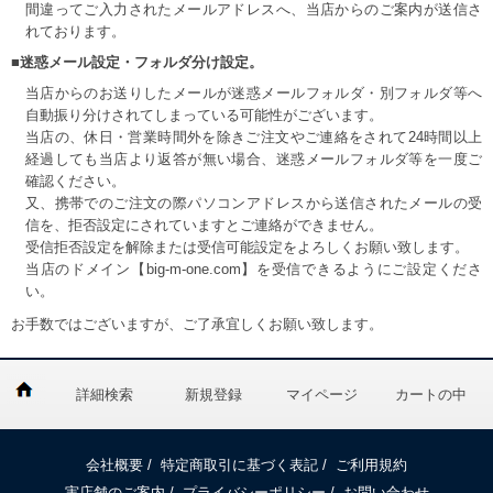
間違ってご入力されたメールアドレスへ、当店からのご案内が送信さ
れております。
■迷惑メール設定・フォルダ分け設定。
当店からのお送りしたメールが迷惑メールフォルダ・別フォルダ等へ
自動振り分けされてしまっている可能性がございます。
当店の、休日・営業時間外を除きご注文やご連絡をされて24時間以上
経過しても当店より返答が無い場合、迷惑メールフォルダ等を一度ご
確認ください。
又、携帯でのご注文の際パソコンアドレスから送信されたメールの受
信を、拒否設定にされていますとご連絡ができません。
受信拒否設定を解除または受信可能設定をよろしくお願い致します。
当店のドメイン【big-m-one.com】を受信できるようにご設定くださ
い。
お手数ではございますが、ご了承宜しくお願い致します。
詳細検索
新規登録
マイページ
カートの中
会社概要
/
特定商取引に基づく表記
/
ご利用規約
実店舗のご案内
/
プライバシーポリシー
/
お問い合わせ