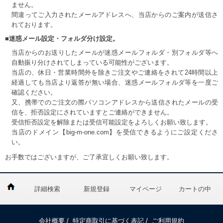
ません。
間違ってご入力されたメールアドレスへ、当店からのご案内が送信さ
れております。
■迷惑メール設定・フォルダ分け設定。
当店からのお送りしたメールが迷惑メールフォルダ・別フォルダ等へ
自動振り分けされてしまっている可能性がございます。
当店の、休日・営業時間外を除きご注文やご連絡をされて24時間以上
経過しても当店より返答が無い場合、迷惑メールフォルダ等を一度ご
確認ください。
又、携帯でのご注文の際パソコンアドレスから送信されたメールの受
信を、拒否設定にされていますとご連絡ができません。
受信拒否設定を解除または受信可能設定をよろしくお願い致します。
当店のドメイン【big-m-one.com】を受信できるようにご設定くださ
い。
お手数ではございますが、ご了承宜しくお願い致します。
詳細検索
新規登録
マイページ
カートの中
会社概要
/
特定商取引に基づく表記
/
ご利用規約