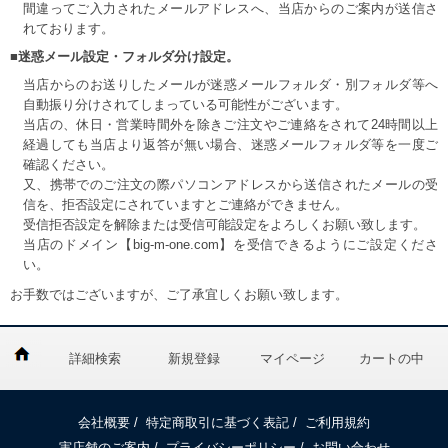
間違ってご入力されたメールアドレスへ、当店からのご案内が送信さ
れております。
■迷惑メール設定・フォルダ分け設定。
当店からのお送りしたメールが迷惑メールフォルダ・別フォルダ等へ
自動振り分けされてしまっている可能性がございます。
当店の、休日・営業時間外を除きご注文やご連絡をされて24時間以上
経過しても当店より返答が無い場合、迷惑メールフォルダ等を一度ご
確認ください。
又、携帯でのご注文の際パソコンアドレスから送信されたメールの受
信を、拒否設定にされていますとご連絡ができません。
受信拒否設定を解除または受信可能設定をよろしくお願い致します。
当店のドメイン【big-m-one.com】を受信できるようにご設定くださ
い。
お手数ではございますが、ご了承宜しくお願い致します。
詳細検索
新規登録
マイページ
カートの中
会社概要
/
特定商取引に基づく表記
/
ご利用規約
実店舗のご案内
/
プライバシーポリシー
/
お問い合わせ