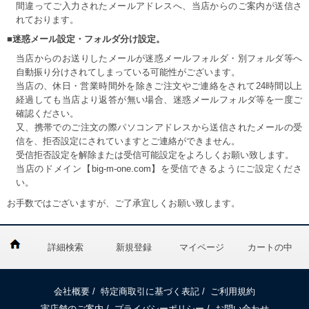
間違ってご入力されたメールアドレスへ、当店からのご案内が送信さ
れております。
■迷惑メール設定・フォルダ分け設定。
当店からのお送りしたメールが迷惑メールフォルダ・別フォルダ等へ
自動振り分けされてしまっている可能性がございます。
当店の、休日・営業時間外を除きご注文やご連絡をされて24時間以上
経過しても当店より返答が無い場合、迷惑メールフォルダ等を一度ご
確認ください。
又、携帯でのご注文の際パソコンアドレスから送信されたメールの受
信を、拒否設定にされていますとご連絡ができません。
受信拒否設定を解除または受信可能設定をよろしくお願い致します。
当店のドメイン【big-m-one.com】を受信できるようにご設定くださ
い。
お手数ではございますが、ご了承宜しくお願い致します。
詳細検索
新規登録
マイページ
カートの中
会社概要
/
特定商取引に基づく表記
/
ご利用規約
実店舗のご案内
/
プライバシーポリシー
/
お問い合わせ