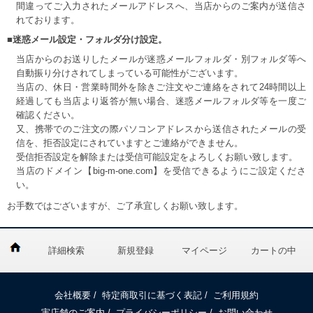
間違ってご入力されたメールアドレスへ、当店からのご案内が送信さ
れております。
■迷惑メール設定・フォルダ分け設定。
当店からのお送りしたメールが迷惑メールフォルダ・別フォルダ等へ
自動振り分けされてしまっている可能性がございます。
当店の、休日・営業時間外を除きご注文やご連絡をされて24時間以上
経過しても当店より返答が無い場合、迷惑メールフォルダ等を一度ご
確認ください。
又、携帯でのご注文の際パソコンアドレスから送信されたメールの受
信を、拒否設定にされていますとご連絡ができません。
受信拒否設定を解除または受信可能設定をよろしくお願い致します。
当店のドメイン【big-m-one.com】を受信できるようにご設定くださ
い。
お手数ではございますが、ご了承宜しくお願い致します。
詳細検索
新規登録
マイページ
カートの中
会社概要
/
特定商取引に基づく表記
/
ご利用規約
実店舗のご案内
/
プライバシーポリシー
/
お問い合わせ