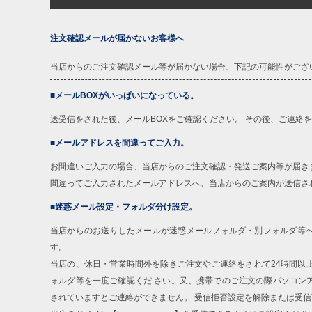
注文確認メールが届かないお客様へ
当店からのご注文確認メール等が届かない場合、下記の可能性がござ
■メールBOXがいっぱいになっている。
送受信をされた後、メールBOXをご確認ください。 その後、ご連絡
■メールアドレスを間違ってご入力。
お間違いご入力の場合、当店からのご注文確認・発送ご案内等が届き
間違ってご入力されたメールアドレスへ、当店からのご案内が送信さ
■迷惑メール設定・フォルダ分け設定。
当店からのお送りしたメールが迷惑メールフォルダ・別フォルダ等
す。
当店の、休日・営業時間外を除きご注文やご連絡をされて24時間以
ォルダ等を一度ご確認くだ さい。又、携帯でのご注文の際パソコン
されていますとご連絡ができません。 受信拒否設定を解除または受