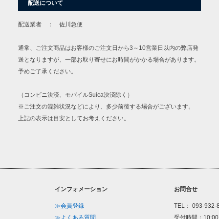
配送について
配送業者 ： 佐川急便
通常、ご注文商品はお客様のご注文日から3～10営業日以内の弊店発
送となりますが、一部お取り寄せにお時間がかかる場合があります。
予めご了承ください。
（コンビニ決済、モバイルSuica決済除く）
※ご注文の混雑状況などにより、多少前後する場合がございます。
上記の表示は目安としてお考えください。
インフォメーション
お問合せ
≫会員登録
TEL： 093-932-
≫よくある質問
受付時間：10:00