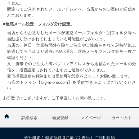
ません。
間違ってご入力されたメールアドレスへ、当店からのご案内が送信さ
れております。
■迷惑メール設定・フォルダ分け設定。
当店からのお送りしたメールが迷惑メールフォルダ・別フォルダ等へ
自動振り分けされてしまっている可能性がございます。
当店の、休日・営業時間外を除きご注文やご連絡をされて24時間以上
経過しても当店より返答が無い場合、迷惑メールフォルダ等を一度ご
確認ください。
又、携帯でのご注文の際パソコンアドレスから送信されたメールの受
信を、拒否設定にされていますとご連絡ができません。
受信拒否設定を解除または受信可能設定をよろしくお願い致します。
当店のドメイン【big-m-one.com】を受信できるようにご設定くださ
い。
お手数ではございますが、ご了承宜しくお願い致します。
詳細検索
新規登録
マイページ
カートの中
会社概要
/
特定商取引に基づく表記
/
ご利用規約