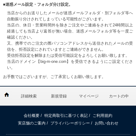
■迷惑メール設定・フォルダ分け設定。
当店からのお送りしたメールが迷惑メールフォルダ・別フォルダ等へ
自動振り分けされてしまっている可能性がございます。
当店の、休日・営業時間外を除きご注文やご連絡をされて24時間以上
経過しても当店より返答が無い場合、迷惑メールフォルダ等を一度ご
確認ください。
又、携帯でのご注文の際パソコンアドレスから送信されたメールの受
信を、拒否設定にされていますとご連絡ができません。
受信拒否設定を解除または受信可能設定をよろしくお願い致します。
当店のドメイン【big-m-one.com】を受信できるようにご設定くださ
い。
お手数ではございますが、ご了承宜しくお願い致します。
詳細検索
新規登録
マイページ
カートの中
会社概要
/
特定商取引に基づく表記
/
ご利用規約
実店舗のご案内
/
プライバシーポリシー
/
お問い合わせ