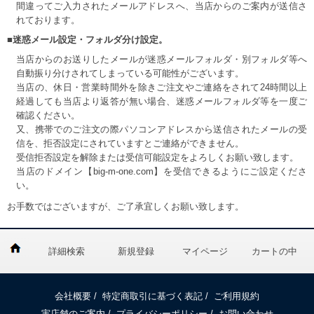
間違ってご入力されたメールアドレスへ、当店からのご案内が送信さ
れております。
■迷惑メール設定・フォルダ分け設定。
当店からのお送りしたメールが迷惑メールフォルダ・別フォルダ等へ
自動振り分けされてしまっている可能性がございます。
当店の、休日・営業時間外を除きご注文やご連絡をされて24時間以上
経過しても当店より返答が無い場合、迷惑メールフォルダ等を一度ご
確認ください。
又、携帯でのご注文の際パソコンアドレスから送信されたメールの受
信を、拒否設定にされていますとご連絡ができません。
受信拒否設定を解除または受信可能設定をよろしくお願い致します。
当店のドメイン【big-m-one.com】を受信できるようにご設定くださ
い。
お手数ではございますが、ご了承宜しくお願い致します。
詳細検索
新規登録
マイページ
カートの中
会社概要
/
特定商取引に基づく表記
/
ご利用規約
実店舗のご案内
/
プライバシーポリシー
/
お問い合わせ