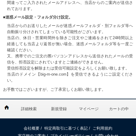
間違ってご入力されたメールアドレスへ、当店からのご案内が送信さ
れております。
■迷惑メール設定・フォルダ分け設定。
当店からのお送りしたメールが迷惑メールフォルダ・別フォルダ等へ
自動振り分けされてしまっている可能性がございます。
当店の、休日・営業時間外を除きご注文やご連絡をされて24時間以上
経過しても当店より返答が無い場合、迷惑メールフォルダ等を一度ご
確認ください。
又、携帯でのご注文の際パソコンアドレスから送信されたメールの受
信を、拒否設定にされていますとご連絡ができません。
受信拒否設定を解除または受信可能設定をよろしくお願い致します。
当店のドメイン【big-m-one.com】を受信できるようにご設定くださ
い。
お手数ではございますが、ご了承宜しくお願い致します。
詳細検索
新規登録
マイページ
カートの中
会社概要
/
特定商取引に基づく表記
/
ご利用規約
実店舗のご案内
/
プライバシーポリシー
/
お問い合わせ