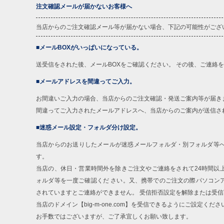
注文確認メールが届かないお客様へ
当店からのご注文確認メール等が届かない場合、下記の可能性がござ
■メールBOXがいっぱいになっている。
送受信をされた後、メールBOXをご確認ください。 その後、ご連絡
■メールアドレスを間違ってご入力。
お間違いご入力の場合、当店からのご注文確認・発送ご案内等が届き
間違ってご入力されたメールアドレスへ、当店からのご案内が送信さ
■迷惑メール設定・フォルダ分け設定。
当店からのお送りしたメールが迷惑メールフォルダ・別フォルダ等
す。
当店の、休日・営業時間外を除きご注文やご連絡をされて24時間以
ォルダ等を一度ご確認くだ さい。又、携帯でのご注文の際パソコン
されていますとご連絡ができません。 受信拒否設定を解除または受
当店のドメイン【big-m-one.com】を受信できるようにご設定くださ
お手数ではございますが、ご了承宜しくお願い致します。