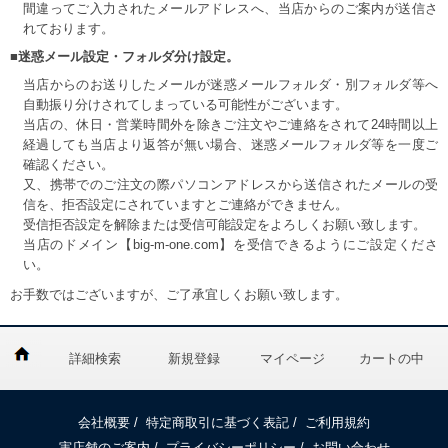
間違ってご入力されたメールアドレスへ、当店からのご案内が送信さ
れております。
■迷惑メール設定・フォルダ分け設定。
当店からのお送りしたメールが迷惑メールフォルダ・別フォルダ等へ
自動振り分けされてしまっている可能性がございます。
当店の、休日・営業時間外を除きご注文やご連絡をされて24時間以上
経過しても当店より返答が無い場合、迷惑メールフォルダ等を一度ご
確認ください。
又、携帯でのご注文の際パソコンアドレスから送信されたメールの受
信を、拒否設定にされていますとご連絡ができません。
受信拒否設定を解除または受信可能設定をよろしくお願い致します。
当店のドメイン【big-m-one.com】を受信できるようにご設定くださ
い。
お手数ではございますが、ご了承宜しくお願い致します。
詳細検索
新規登録
マイページ
カートの中
会社概要
/
特定商取引に基づく表記
/
ご利用規約
実店舗のご案内
/
プライバシーポリシー
/
お問い合わせ