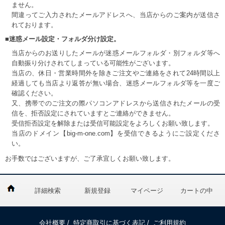
ません。
間違ってご入力されたメールアドレスへ、当店からのご案内が送信さ
れております。
■迷惑メール設定・フォルダ分け設定。
当店からのお送りしたメールが迷惑メールフォルダ・別フォルダ等へ
自動振り分けされてしまっている可能性がございます。
当店の、休日・営業時間外を除きご注文やご連絡をされて24時間以上
経過しても当店より返答が無い場合、迷惑メールフォルダ等を一度ご
確認ください。
又、携帯でのご注文の際パソコンアドレスから送信されたメールの受
信を、拒否設定にされていますとご連絡ができません。
受信拒否設定を解除または受信可能設定をよろしくお願い致します。
当店のドメイン【big-m-one.com】を受信できるようにご設定くださ
い。
お手数ではございますが、ご了承宜しくお願い致します。
詳細検索
新規登録
マイページ
カートの中
会社概要
/
特定商取引に基づく表記
/
ご利用規約