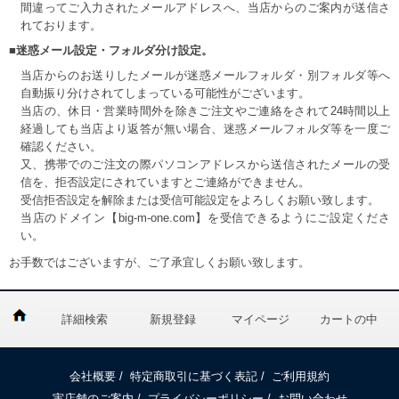
間違ってご入力されたメールアドレスへ、当店からのご案内が送信さ
れております。
■迷惑メール設定・フォルダ分け設定。
当店からのお送りしたメールが迷惑メールフォルダ・別フォルダ等へ
自動振り分けされてしまっている可能性がございます。
当店の、休日・営業時間外を除きご注文やご連絡をされて24時間以上
経過しても当店より返答が無い場合、迷惑メールフォルダ等を一度ご
確認ください。
又、携帯でのご注文の際パソコンアドレスから送信されたメールの受
信を、拒否設定にされていますとご連絡ができません。
受信拒否設定を解除または受信可能設定をよろしくお願い致します。
当店のドメイン【big-m-one.com】を受信できるようにご設定くださ
い。
お手数ではございますが、ご了承宜しくお願い致します。
詳細検索
新規登録
マイページ
カートの中
会社概要
/
特定商取引に基づく表記
/
ご利用規約
実店舗のご案内
/
プライバシーポリシー
/
お問い合わせ