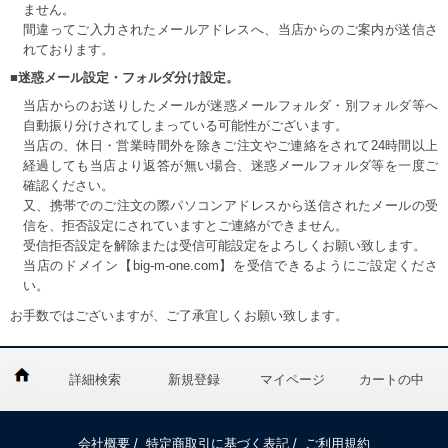
ません。
間違ってご入力されたメールアドレスへ、当店からのご案内が送信さ
れております。
■迷惑メール設定・フォルダ分け設定。
当店からのお送りしたメールが迷惑メールフォルダ・別フォルダ等へ
自動振り分けされてしまっている可能性がございます。
当店の、休日・営業時間外を除きご注文やご連絡をされて24時間以上
経過しても当店より返答が無い場合、迷惑メールフォルダ等を一度ご
確認ください。
又、携帯でのご注文の際パソコンアドレスから送信されたメールの受
信を、拒否設定にされていますとご連絡ができません。
受信拒否設定を解除または受信可能設定をよろしくお願い致します。
当店のドメイン【big-m-one.com】を受信できるようにご設定くださ
い。
お手数ではございますが、ご了承宜しくお願い致します。
詳細検索
新規登録
マイページ
カートの中
会社概要
/
特定商取引に基づく表記
/
ご利用規約