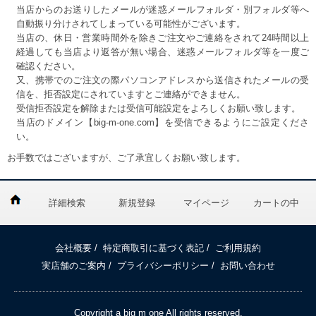
当店からのお送りしたメールが迷惑メールフォルダ・別フォルダ等へ
自動振り分けされてしまっている可能性がございます。
当店の、休日・営業時間外を除きご注文やご連絡をされて24時間以上
経過しても当店より返答が無い場合、迷惑メールフォルダ等を一度ご
確認ください。
又、携帯でのご注文の際パソコンアドレスから送信されたメールの受
信を、拒否設定にされていますとご連絡ができません。
受信拒否設定を解除または受信可能設定をよろしくお願い致します。
当店のドメイン【big-m-one.com】を受信できるようにご設定くださ
い。
お手数ではございますが、ご了承宜しくお願い致します。
詳細検索
新規登録
マイページ
カートの中
会社概要
/
特定商取引に基づく表記
/
ご利用規約
実店舗のご案内
/
プライバシーポリシー
/
お問い合わせ
Copyright a big m one All rights reserved.