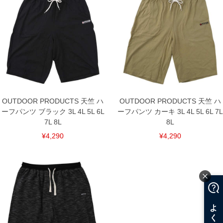
7L/135～150/32/50/170/76
8L/145～160/32/52/180/78
単位はcm
※【返品交換について】
返品交換希望の方は、商品到着後1週間以内にご連絡ください。
下着(肌着)やワイシャツは商品の性質上、返品交換不可とさせて頂いております。予め
ご了承くださいませ。
※【ボトムの裾上げをご希望の場合】
裾上げ料金は500円+税となります。
備考欄に股下●cmとご記入下さい。（裾上げ無料対象商品は1本につき税込6,000円以
上の品が対象。1本5,999円以下の商品は有料（500円+税）となります。）
OUTDOOR PRODUCTS 天竺 ハ
OUTDOOR PRODUCTS 天竺 ハ
出荷まで約1週間～20日間程お時間を頂く場合がございます。
ーフパンツ ブラック 3L 4L 5L 6L
ーフパンツ カーキ 3L 4L 5L 6L 7L
尚、裾上げした商品は返品・交換不可となりますので、予めご了承下さい。
一部、お直しに対応出来ない商品がございます。(例：裾にファスナーや調節ひもが付
7L 8L
8L
いている、極端なデザインが施されている等)
¥4,290
¥4,290
※商品によって若干のサイズの誤差がございます。また、お客様がご使用の環境（コ
ンピュータ画面）によって、商品の色味が若干異なる場合がございます。予めご了承
ください。
※当店での掲載商品は、実店鋪と在庫を共用しておりますので店頭での売り違い、店
舗からのお取り寄せ等により、お客様にご迷惑をお掛けしてしまう場合がございま
す。そのようなことがない様最大限に努めておりますが、もしあった場合速やかにご
連絡させて頂きますので予めご了承ください。
DETAIL