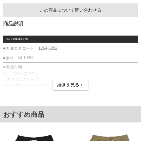
この商品について問い合わせる
商品説明
INFORMATION
■カタログコード 1254-5252
■素材 綿 100%
■商品説明
ハーフパンツです。
【サイズについて】
続きを見る＋
サイズ表のウエストサイズは適応範囲となります。
前閉じ／ウエストシャーリング(調節ひも有)／サイド・バックポケット／
ワッペン
■サイズ表
サイズ/ウエスト/股下/わたり幅/ヒップ/総丈
おすすめ商品
3L/95～110/30/42/130/66
4L/105～120/30/44/140/68
5L/115～130/32/46/150/72
6L/125～140/32/48/160/74