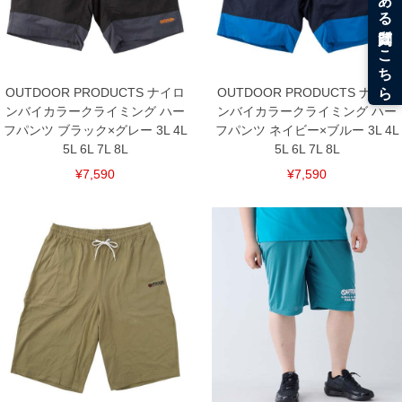
単位はcm
※【返品交換について】
返品交換希望の方は、商品到着後1週間以内にご連絡ください。
下着(肌着)やワイシャツは商品の性質上、返品交換不可とさせて頂いております。予め
ご了承くださいませ。
OUTDOOR PRODUCTS ナイロ
OUTDOOR PRODUCTS ナイロ
ンバイカラークライミング ハー
ンバイカラークライミング ハー
※【ボトムの裾上げをご希望の場合】
裾上げ料金は500円+税となります。
フパンツ ブラック×グレー 3L 4L
フパンツ ネイビー×ブルー 3L 4L
備考欄に股下●cmとご記入下さい。（裾上げ無料対象商品は1本につき税込6,000円以
5L 6L 7L 8L
5L 6L 7L 8L
上の品が対象。1本5,999円以下の商品は有料（500円+税）となります。）
出荷まで約1週間～20日間程お時間を頂く場合がございます。
¥7,590
¥7,590
尚、裾上げした商品は返品・交換不可となりますので、予めご了承下さい。
一部、お直しに対応出来ない商品がございます。(例：裾にファスナーや調節ひもが付
いている、極端なデザインが施されている等)
※商品によって若干のサイズの誤差がございます。また、お客様がご使用の環境（コ
ンピュータ画面）によって、商品の色味が若干異なる場合がございます。予めご了承
ください。
※当店での掲載商品は、実店鋪と在庫を共用しておりますので店頭での売り違い、店
舗からのお取り寄せ等により、お客様にご迷惑をお掛けしてしまう場合がございま
す。そのようなことがない様最大限に努めておりますが、もしあった場合速やかにご
連絡させて頂きますので予めご了承ください。
DETAIL