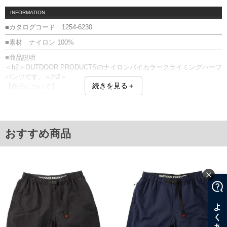
INFORMATION
■カタログコード 1254-6230
■素材 ナイロン 100%
■商品説明
＜h2＞OUTDOOR PRODUCTSのナイロンバイカラークライミングハーフ
パンツです。＜/h2＞
続きを見る＋
【商品について】
こちらは入荷待ち商品になります。
仕様、素材、及び画像のカラーが、実際に入荷する商品と若干異なる場
合がございます。
【サイズについて】
おすすめ商品
サイズ表のウエストサイズは適応範囲となります。
サイドポケット／刺繍
■サイズ表
サイズ/ウエスト/股下/わたり幅/ヒップ
3L/95～110/26/41/131
4L/105～120/26/43/139
5L/115～130/26/46/149
6L/125～140/26/48/158
7L/135～150/27/51/170
8L/145～160/27/53/178