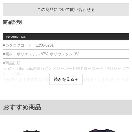
この商品について問い合わせる
商品説明
INFORMATION
■カタログコード 1258-6231
■素材 ポリエステル 97% ポリウレタン 3%
■商品説明
＜h2＞in the atticの膨れジオメジャガード裾ドローコード半袖Tシャツで
す。＜/h2＞
続きを見る＋
立体感のある幾何学柄の膨れジャガードが、奥行きのある洗練された表
情を演出します。
裾のドローコードでシルエットの調整が可能。
【素材】
デザイン自体が生地に織り込まれていて、自然な立体感が出るジャガー
おすすめ商品
ド生地。
ストレッチ素材入りなので、全体的に伸縮性があります。
刺繍／ストレッチ／裾ドローコード
■サイズ表