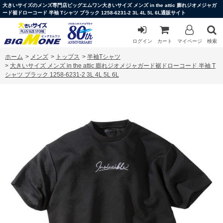
大きいサイズのメンズ専門店ビッグエムワン大きいサイズ メンズ in the attic 膨れジオメジャガ
ード裾ドローコード 半袖 Tシャツ ブラック 1258-6231-2 3L 4L 5L 6L通販サイト
ログイン
カート
マイページ
検索
ホーム
>
メンズ
>
トップス
>
半袖Tシャツ
>
大きいサイズ メンズ in the attic 膨れジオメジャガード裾ドローコード 半袖 T
シャツ ブラック 1258-6231-2 3L 4L 5L 6L