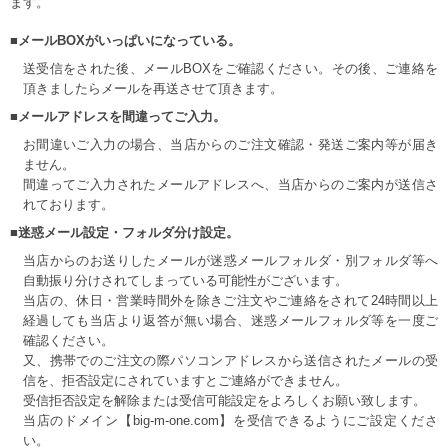
ます。
■メールBOXがいっぱいになっている。
送受信をされた後、メールBOXをご確認ください。その後、ご連絡を
頂きましたらメールを再送させて頂きます。
■メールアドレスを間違ってご入力。
お間違いご入力の場合、当店からのご注文確認・発送ご案内等が届き
ません。
間違ってご入力されたメールアドレスへ、当店からのご案内が送信さ
れております。
■迷惑メール設定・フォルダ分け設定。
当店からのお送りしたメールが迷惑メールフォルダ・別フォルダ等へ
自動振り分けされてしまっている可能性がございます。
当店の、休日・営業時間外を除きご注文やご連絡をされて24時間以上
経過しても当店より返答が無い場合、迷惑メールフォルダ等を一度ご
確認ください。
又、携帯でのご注文の際パソコンアドレスから送信されたメールの受
信を、拒否設定にされていますとご連絡ができません。
受信拒否設定を解除または受信可能設定をよろしくお願い致します。
当店のドメイン【big-m-one.com】を受信できるようにご設定くださ
い。