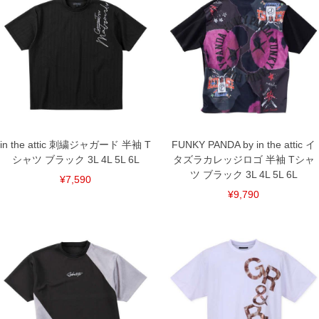
サイズ/バスト/総丈/裾周り/肩幅/袖丈
3L/130/76/130/58/24
4L/140/78/140/60/25
5L/150/80/150/62/26
6L/160/82/160/64/27
単位はcm
※【返品交換について】
返品交換希望の方は、商品到着後1週間以内にご連絡ください。
下着(肌着)やワイシャツは商品の性質上、返品交換不可とさせて頂いております。予め
ご了承くださいませ。
in the attic 刺繍ジャガード 半袖 T
FUNKY PANDA by in the attic イ
※【ボトムの裾上げをご希望の場合】
裾上げ料金は500円+税となります。
シャツ ブラック 3L 4L 5L 6L
タズラカレッジロゴ 半袖 Tシャ
備考欄に股下●cmとご記入下さい。（裾上げ無料対象商品は1本につき税込6,000円以
ツ ブラック 3L 4L 5L 6L
¥7,590
上の品が対象。1本5,999円以下の商品は有料（500円+税）となります。）
出荷まで約1週間～20日間程お時間を頂く場合がございます。
¥9,790
尚、裾上げした商品は返品・交換不可となりますので、予めご了承下さい。
一部、お直しに対応出来ない商品がございます。(例：裾にファスナーや調節ひもが付
いている、極端なデザインが施されている等)
※商品によって若干のサイズの誤差がございます。また、お客様がご使用の環境（コ
ンピュータ画面）によって、商品の色味が若干異なる場合がございます。予めご了承
ください。
※当店での掲載商品は、実店鋪と在庫を共用しておりますので店頭での売り違い、店
舗からのお取り寄せ等により、お客様にご迷惑をお掛けしてしまう場合がございま
す。そのようなことがない様最大限に努めておりますが、もしあった場合速やかにご
連絡させて頂きますので予めご了承ください。