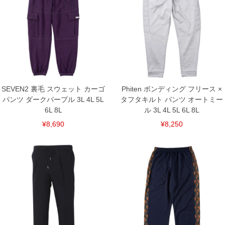
※【返品交換について】
返品交換希望の方は、商品到着後1週間以内にご連絡ください。
下着(肌着)やワイシャツは商品の性質上、返品交換不可とさせて頂いております。予め
ご了承くださいませ。
※【ボトムの裾上げをご希望の場合】
裾上げ料金は500円+税となります。
備考欄に股下●cmとご記入下さい。（裾上げ無料対象商品は1本につき税込6,000円以
上の品が対象。1本5,999円以下の商品は有料（500円+税）となります。）
出荷まで約1週間～20日間程お時間を頂く場合がございます。
SEVEN2 裏毛 スウェット カーゴ
Phiten ボンディング フリース ×
尚、裾上げした商品は返品・交換不可となりますので、予めご了承下さい。
パンツ ダークパープル 3L 4L 5L
タフタキルト パンツ オートミー
一部、お直しに対応出来ない商品がございます。(例：裾にファスナーや調節ひもが付
いている、極端なデザインが施されている等)
6L 8L
ル 3L 4L 5L 6L 8L
※商品によって若干のサイズの誤差がございます。また、お客様がご使用の環境（コ
¥8,690
¥8,250
ンピュータ画面）によって、商品の色味が若干異なる場合がございます。予めご了承
ください。
※当店での掲載商品は、実店鋪と在庫を共用しておりますので店頭での売り違い、店
舗からのお取り寄せ等により、お客様にご迷惑をお掛けしてしまう場合がございま
す。そのようなことがない様最大限に努めておりますが、もしあった場合速やかにご
連絡させて頂きますので予めご了承ください。
DETAIL