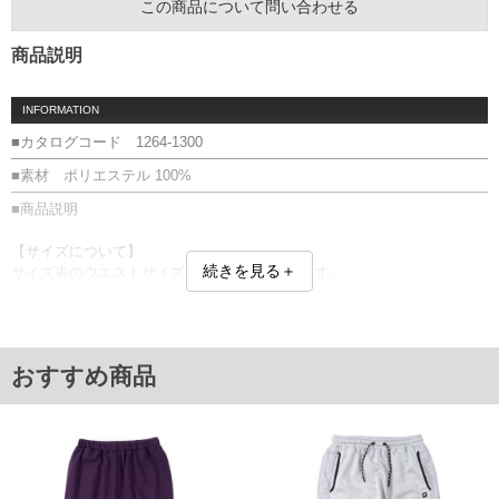
この商品について問い合わせる
商品説明
INFORMATION
■カタログコード 1264-1300
■素材 ポリエステル 100%
■商品説明
【サイズについて】
続きを見る＋
サイズ表のウエストサイズは適応範囲となります。
前閉じ／サイド・バックポケット有／刺繍／ウエストシャーリング(調節
ひも有)／裾(調節ひも有：スピンドル仕様)
■サイズ表
サイズ/ウエスト/股下/わたり幅/ヒップ/総丈
おすすめ商品
3L/95～110/80/38/130/116
4L/105～120/80/40/140/118
5L/115～130/80/42/150/120
6L/125～140/80/44/160/122
8L/145～160/80/48/180/126
単位はcm