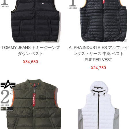
5L/160/84/138/57/66
6L/170/86/148/59/70
単位はcm
※【返品交換について】
返品交換希望の方は、商品到着後1週間以内にご連絡ください。
下着(肌着)やワイシャツは商品の性質上、返品交換不可とさせて頂いております。予め
ご了承くださいませ。
※【ボトムの裾上げをご希望の場合】
TOMMY JEANS トミージーンズ
ALPHA INDUSTRIES アルファイ
裾上げ料金は500円+税となります。
ダウン ベスト
ンダストリーズ 中綿 ベスト
備考欄に股下●cmとご記入下さい。（裾上げ無料対象商品は1本につき税込6,000円以
PUFFER VEST
上の品が対象。1本5,999円以下の商品は有料（500円+税）となります。）
¥34,650
出荷まで約1週間～20日間程お時間を頂く場合がございます。
¥24,750
尚、裾上げした商品は返品・交換不可となりますので、予めご了承下さい。
一部、お直しに対応出来ない商品がございます。(例：裾にファスナーや調節ひもが付
いている、極端なデザインが施されている等)
※商品によって若干のサイズの誤差がございます。また、お客様がご使用の環境（コ
ンピュータ画面）によって、商品の色味が若干異なる場合がございます。予めご了承
ください。
※当店での掲載商品は、実店鋪と在庫を共用しておりますので店頭での売り違い、店
舗からのお取り寄せ等により、お客様にご迷惑をお掛けしてしまう場合がございま
す。そのようなことがない様最大限に努めておりますが、もしあった場合速やかにご
連絡させて頂きますので予めご了承ください。
DETAIL