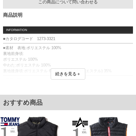
この商品について問い合わせる
商品説明
INFORMATION
■カタログコード 1273-3321
■素材 表地:ポリエステル 100%
裏地前身頃:
ポリエステル 100%
中わた:ポリエステル 100%
裏地後身頃:ポリエステル 65% 複合繊維(ポリエステル) 35%
続きを見る＋
■商品説明
ベストです。
【予約商品について】
商品画像と実際の商品仕様（デザイン・素材）が異なる場合がございま
おすすめ商品
す。
フルジップ／サイドポケット有／スタンドカラー／プリント(ラバー)
■サイズ表
サイズ/バスト/総丈/裾周り/肩幅/アームホール
3L/140/80/118/53/58
4L/150/82/128/55/62