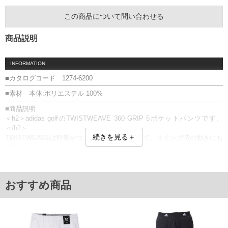
この商品について問い合わせる
商品説明
INFORMATION
■カタログコード 1274-6200
■素材 本体:ポリエステル 100%
■商品説明
＜h2＞adidas golfのTWISTWEAVE 360 GRIP 5ポケットパンツです。
＜/h2＞
続きを見る＋
TWISTWEAVEは軽量かつストレッチ性が特長で、スイング時の動きにも
柔軟にフィット。
360 GRIPはウエスト全周でしっかりフィットし、プレー中もシャツのズ
レを抑えて快適な着用感をキープします。
前開きファスナー／サイド・バックポケット／ベルトループ5本／
おすすめ商品
TWISTWEAVE／360 GRIP／ストレッチ／刺繍
同色の製品と一緒の洗濯をお勧めします。
■サイズ表
サイズ/ウエスト/股下/わたり幅/ヒップ/総丈