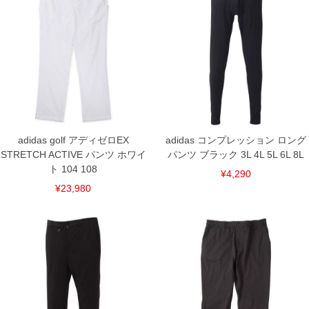
104/104/82/37/122/108
108/108/82/38/128/108
単位はcm
※【返品交換について】
返品交換希望の方は、商品到着後1週間以内にご連絡ください。
下着(肌着)やワイシャツは商品の性質上、返品交換不可とさせて頂いております。予め
ご了承くださいませ。
※【ボトムの裾上げをご希望の場合】
裾上げ料金は500円+税となります。
備考欄に股下●cmとご記入下さい。（裾上げ無料対象商品は1本につき税込6,000円以
上の品が対象。1本5,999円以下の商品は有料（500円+税）となります。）
adidas golf アディゼロEX
adidas コンプレッション ロング
出荷まで約1週間～20日間程お時間を頂く場合がございます。
STRETCH ACTIVE パンツ ホワイ
パンツ ブラック 3L 4L 5L 6L 8L
尚、裾上げした商品は返品・交換不可となりますので、予めご了承下さい。
一部、お直しに対応出来ない商品がございます。(例：裾にファスナーや調節ひもが付
ト 104 108
¥4,290
いている、極端なデザインが施されている等)
¥23,980
※商品によって若干のサイズの誤差がございます。また、お客様がご使用の環境（コ
ンピュータ画面）によって、商品の色味が若干異なる場合がございます。予めご了承
ください。
※当店での掲載商品は、実店鋪と在庫を共用しておりますので店頭での売り違い、店
舗からのお取り寄せ等により、お客様にご迷惑をお掛けしてしまう場合がございま
す。そのようなことがない様最大限に努めておりますが、もしあった場合速やかにご
連絡させて頂きますので予めご了承ください。
DETAIL