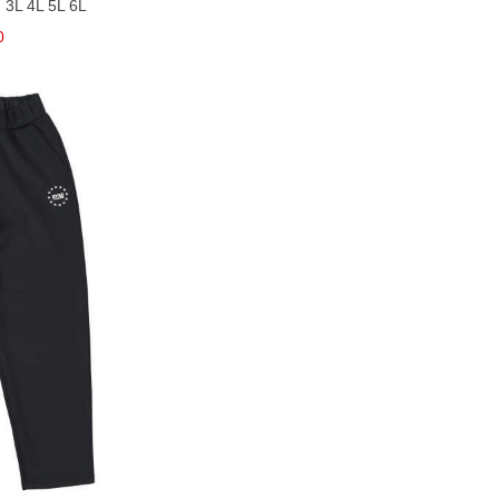
 4L 5L 6L
0