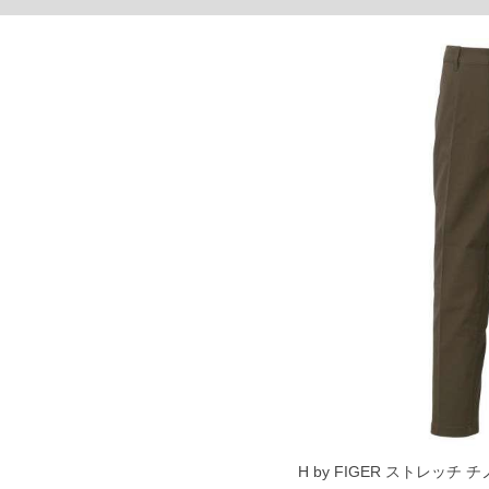
4L/110/78/41/130/109.5
5L/120/78/46/141/111.5
6L/130/78/49/149/112.5
単位はcm
※【返品交換について】
返品交換希望の方は、商品到着後1週間以内にご連絡ください。
下着(肌着)やワイシャツは商品の性質上、返品交換不可とさせて頂いております。予め
※【ボトムの裾上げをご希望の場合】
裾上げ料金は500円+税となります。
備考欄に股下●cmとご記入下さい。（裾上げ無料対象商品は1本につき税込6,000円以上の
出荷まで約1週間～20日間程お時間を頂く場合がございます。
尚、裾上げした商品は返品・交換不可となりますので、予めご了承下さい。
一部、お直しに対応出来ない商品がございます。(例：裾にファスナーや調節ひもが付い
※商品によって若干のサイズの誤差がございます。また、お客様がご使用の環境（コン
※当店での掲載商品は、実店鋪と在庫を共用しておりますので店頭での売り違い、店舗
ますので予めご了承ください。
DETAIL
H by FIGER ストレッチ チノ