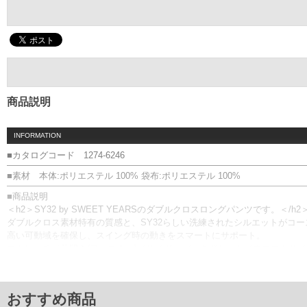
商品説明
INFORMATION
■カタログコード 1274-6246
■素材 本体:ポリエステル 100% 袋布:ポリエステル 100%
■商品説明
＜h2＞SY32 by SWEET YEARSのダブルクロスロングパンツです。＜/h2
ダブルクロス素材特有の質感と、SY32らしい洗練されたシルエットがコ
高い可動域を確保し、スイング時の動きをスマートにサポート。
ストレッチ／前開き(ファスナー)／サイド・バックポケット／ウエストサ
■サイズ表
サイズ/ウエスト/股下/わたり幅/ヒップ/総丈
3L/100/78/38/122/107.5
おすすめ商品