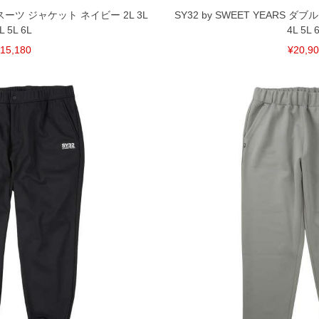
ンスーツ ジャケット ネイビー 2L 3L
SY32 by SWEET YEARS 
L 5L 6L
4L 5L 
15,180
¥20,9