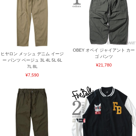
3L/95～110/73/42/126/105
4L/105～120/73/44/136/107
5L/115～130/73/46/146/109
6L/125～140/73/48/156/111
単位はcm
※【返品交換について】
返品交換希望の方は、商品到着後1週間以内にご連絡ください。
下着(肌着)やワイシャツは商品の性質上、返品交換不可とさせて頂いております。予め
OBEY オベイ ジャイアント カー
ご了承くださいませ。
ヒヤロン メッシュ デニム イージ
ゴ パンツ
ー パンツ ベージュ 3L 4L 5L 6L
※【ボトムの裾上げをご希望の場合】
裾上げ料金は500円+税となります。
¥21,780
7L 8L
備考欄に股下●cmとご記入下さい。（裾上げ無料対象商品は1本につき税込6,000円以
上の品が対象。1本5,999円以下の商品は有料（500円+税）となります。）
¥7,590
出荷まで約1週間～20日間程お時間を頂く場合がございます。
尚、裾上げした商品は返品・交換不可となりますので、予めご了承下さい。
一部、お直しに対応出来ない商品がございます。(例：裾にファスナーや調節ひもが付
いている、極端なデザインが施されている等)
※商品によって若干のサイズの誤差がございます。また、お客様がご使用の環境（コ
ンピュータ画面）によって、商品の色味が若干異なる場合がございます。予めご了承
ください。
※当店での掲載商品は、実店鋪と在庫を共用しておりますので店頭での売り違い、店
舗からのお取り寄せ等により、お客様にご迷惑をお掛けしてしまう場合がございま
す。そのようなことがない様最大限に努めておりますが、もしあった場合速やかにご
連絡させて頂きますので予めご了承ください。