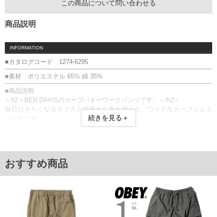
この商品について問い合わせる
商品説明
INFORMATION
■カタログコード 1274-6295
■素材 ポリエステル 65% 綿 35%
■商品説明
＜h2＞BEN DAVISのカーブバギーワークパンツです。＜/h2＞
毎日はきたくなるタフさと快適さを兼ね備えた、ワイドなカーブシルエ
続きを見る＋
ットの一本。
フロントはワンタック仕様でゆとりを持たせ、バックウエストはゴムシ
ャーリング仕様で快適なフィット感を実現。
リラックス感がありながらも、スッキリとしたシルエットで履きこなせ
るアイテムです。
おすすめ商品
【サイズについて】
サイズ表のウエストサイズは適応範囲となります。
前開きファスナー／ウエストシャーリング(バック部分)／ベルトループ8
本／サイド・バックポケット
■サイズ表
サイズ/ウエスト(適応)/股下/わたり幅/ヒップ/総丈